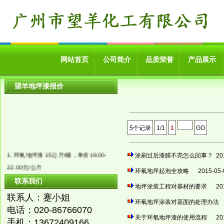
网站首页
公司简介
品质荣誉
产品展示
望羊地坪漆报价
5个记录
1/1
1
GO
1. 环氧地坪漆 15公斤/桶，单价19.00-
涂刷过后漆膜不亮怎么回事？
201
22.00元/公斤
环氧地坪起泡全攻略
2015-05-
2. 环氧自流平底涂18.00元/公斤，中涂漆
联系我们
地坪涂装工程对基材的要求
201
20.00元/公斤，面涂漆25.00元/公斤，可
联系人：蹇小姐
环氧地坪涂装对基面的处理办
根据客户要求装桶
电话：
020-86766070
3. 防静电地坪漆 普通型号45.00元/公
关于环氧地坪漆的使用流程
201
手机：
13672409166