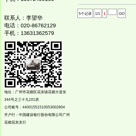
斤，自流平防静电65.00元/公斤，根据客
户要求装桶
5个记录
1/1
1
GO
联系人：李望华
4. 防腐地坪漆20公斤/桶，80.00元/公斤
电话：
020-8676
2129
5. 以上油漆100公斤起订，3天内发货，
手机：
13631362579
省内外可协商运费
6. 包工包料价根据地面实际情况议价。
地址：广州市花都区花东镇
花都大道东
344
号之三十九
101
房
公司账号：
44001551510053002804
开户行：中国建设银行股份有限公司广州
花都花东支行