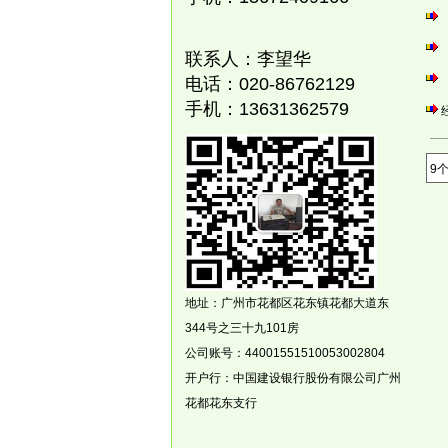
斤，自流平防静电65.00元/公斤，根据客
户要求装桶
联系人：李望华
4. 防腐地坪漆20公斤/桶，80.00元/公斤
电话：
020-8676
2129
5. 以上油漆100公斤起订，3天内发货，
手机：
13631362579
省内外可协商运费
6. 包工包料价根据地面实际情况议价。
9
地址：广州市花都区花东镇
花都大道东
344
号之三十九
101
房
公司账号：
44001551510053002804
开户行：中国建设银行股份有限公司广州
花都花东支行