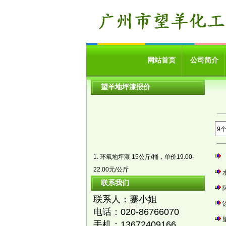
网站首页
公司简介
望羊地坪漆报价
9
1. 环氧地坪漆 15公斤/桶，单价19.00-
22.00元/公斤
2. 环氧自流平底涂18.00元/公斤，中涂漆
联系我们
20.00元/公斤，面涂漆25.00元/公斤，可
联系人：蹇小姐
根据客户要求装桶
电话：
020-86766070
3. 防静电地坪漆 普通型号45.00元/公
手机：
13672409166